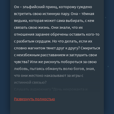
Он – эльфийский принц, которому суждено
встретить свою истинную пару. Она – тёмная
ведьма, которая может сама выбирать, с кем
связать свою жизнь. Они знали, что их
отношения заранее обречены оставить кого-то
с разбитым сердцем. Но что делать, если их
словно магнитом тянет друг к другу? Смириться
с неизбежным расставанием и заглушить свои
чувства? Или же рискнуть побороться за свою
любовь, пытаясь обмануть волю богов, зная,
что они жестоко наказывают за игры с
истинной связью?
Слушать аудиокнигу "Дочь некроманта и
проклятие эльфов - Алисия Перл" онлайн
Развернуть полностью
бесплатно без регистрации - полная версия