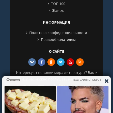
ТОП 100
27
Жанры
28
29
ИНФОРМАЦИЯ
30
Политика конфиденциальности
31
Правообладателям
32
О САЙТЕ
33
34
35
Интересуют новинки мира литературы? Вам к
36
нам. У нас можно послушать как новые так и
37
старые аудиокниги. Выбрать и поделиться с
38
друзьями лучшими аудиокнигами!
39
40