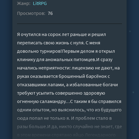
Жанр:
LitRPG
Просмотров:
76
Я очутился на сорок лет раньше и решил
переписать свою жизнь с нуля. С меня
довольно турниров!Первым делом я открыл
клинику для аномальных питомцев.И сразу
начались неприятности: лицензию не дают, на
руках оказывается брошенный барсёнок с
отказавшими лапами, а избалованные богачи
требуют усыпить совершенно здоровую
огненную саламандру…С таким я бы справился
одним опытом, но выяснилось, что из будущего
сюда попал не только я. И проблем стало в
разы больше.И да, никто случайно не знает, где
в этом времени спрятано яйцо Легендарного