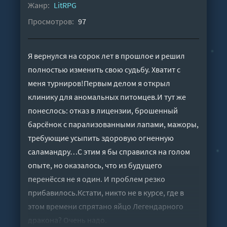
Жанр:
LitRPG
Просмотров:
97
Я вернулся на сорок лет в прошлое и решил
полностью изменить свою судьбу. Хватит с
меня турниров!Первым делом я открыл
клинику для аномальных питомцев.И тут же
понеслось: отказ в лицензии, брошенный
барсёнок с парализованными лапами, мажоры,
требующие усыпить здоровую огненную
саламандру…С этим я бы справился на голом
опыте, но оказалось, что из будущего
перенёсся не я один. И проблем резко
прибавилось.Кстати, никто не в курсе, где в
этом времени спрятано яйцо Легендарного
дракона? Очень надо.