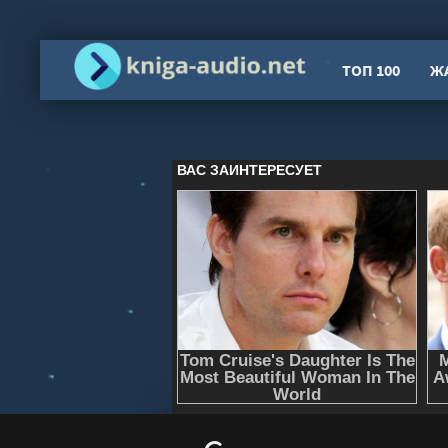
ТОП 100
Ж