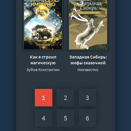
Широкова
Как я строил
Западная Сибирь:
магическую
мифы сказочной
империю 5 -
тайги
Зубов Константин
Неизвестно
Константин Зубов
1
2
3
4
5
6