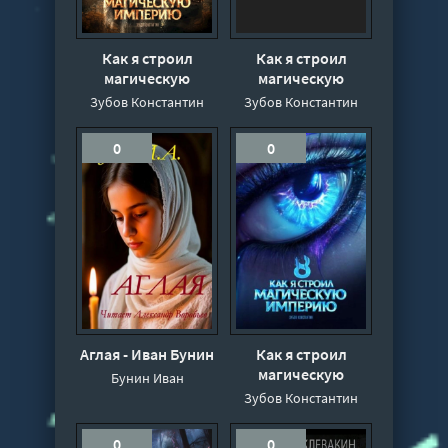
Как я строил
Как я строил
магическую
магическую
империю 15 -
империю 12 -
Зубов Константин
Зубов Константин
Константин Зубов
Константин Зубов
0
0
Аглая - Иван Бунин
Как я строил
магическую
Бунин Иван
империю 8 -
Зубов Константин
Константин Зубов
0
0