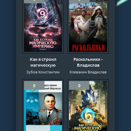
Как я строил
Раскольники -
магическую
Владислав
империю 9 -
Клевакин
Зубов Константин
Клевакин Владислав
Константин Зубов
0
0