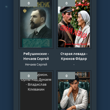
0
0
Рябушинские -
Старая левада -
Нечаев Сергей
Крюков Фёдор
Нечаев Сергей
-
0
0