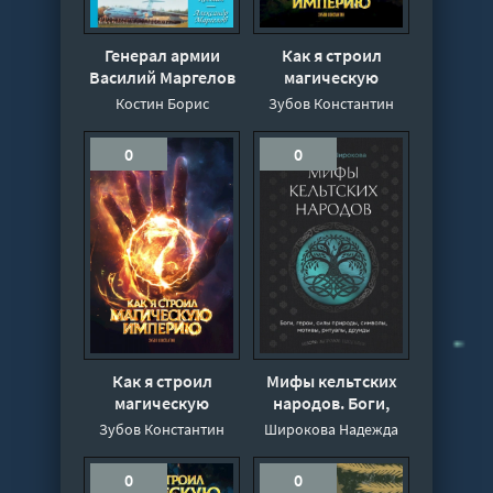
Генерал армии
Как я строил
Василий Маргелов
магическую
- Борис Костин,
империю 6 -
Костин Борис
Зубов Константин
Александр
Константин Зубов
Маргелов
0
0
Как я строил
Мифы кельтских
магическую
народов. Боги,
империю 7 -
герои, силы
Зубов Константин
Широкова Надежда
Константин Зубов
природы, символы,
мотивы, ритуалы,
0
0
друиды - Надежда