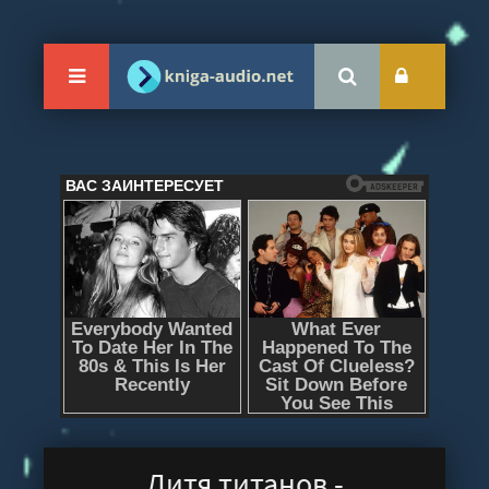
Дитя титанов -