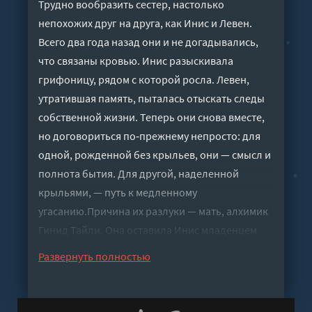
Трудно вообразить сестер, настолько
непохожих друг на друга, как Инис и Левен.
Всего два года назад они и не догадывались,
что связаны кровью. Инис разыскивала
грифоницу, рядом с которой росла. Левен,
утратившая память, пыталась отыскать следы
собственной жизни. Теперь они снова вместе,
но договориться по‑прежнему непросто: для
одной, рожденной без крыльев, они — смысл и
полнота бытия. Для другой, наделенной
крыльями, — путь к медленному
угасанию.Причина их разлуки — мать, алхимик
Гинид Тайли. Она оставила Инис младенцем
среди грифонов, а Левен превратила в объект
Развернуть полностью
жестокого опыта. И все же, какой бы мерзкой
ни казалась Тайли, похоже, лишь она способна
осуществить самое заветное желание Инис…