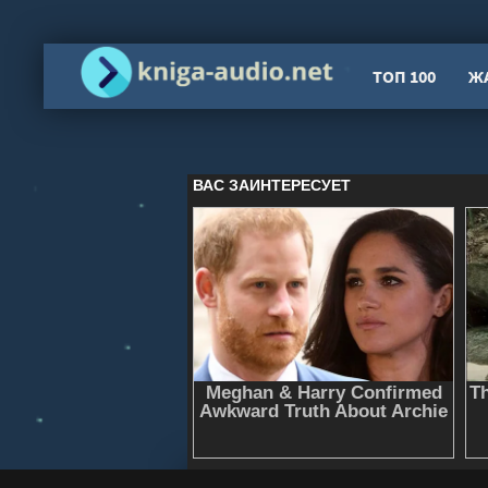
ТОП 100
Ж