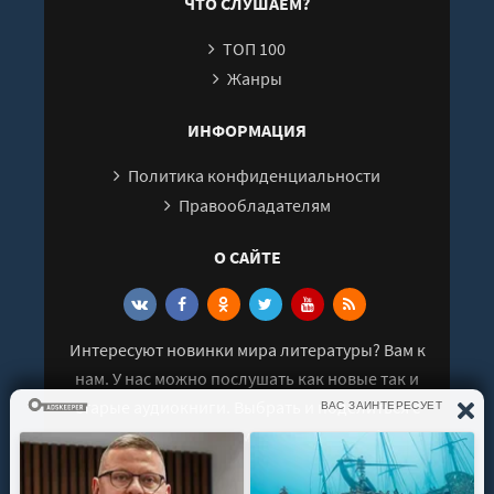
ЧТО СЛУШАЕМ?
26
ТОП 100
27
Жанры
28
29
ИНФОРМАЦИЯ
30
Политика конфиденциальности
Правообладателям
О САЙТЕ
Интересуют новинки мира литературы? Вам к
нам. У нас можно послушать как новые так и
старые аудиокниги. Выбрать и поделиться с
друзьями лучшими аудиокнигами!