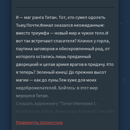
Я — маг ранга Титан. Тот, кто сумел одолеть
Тьму.Почти.Финал оказался неожиданным:
вместо триумфа — новый мир и чужое тело.И
вот так встречают спасителя? Клинок у горла,
паутина заговоров и обескровленный род, от
которого остались лишь преданный
дворецкий и целая армия врагов в придачу. Кто
я теперь? Зеленый юнец! До прежних высот
магии — как до луны.Тем хуже для моих
недоброжелателей. Бойтесь: в этот мир
вернулся Титан.
Слушать аудиокнигу "Титан Империи 1 -
Константин Зубов, Александр Артемов" онлайн
бесплатно без регистрации - полная версия
Развернуть полностью