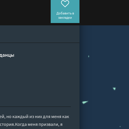
Добавить в
закладки
данцы
, но каждый из них для меня как
история.Когда меня призвали, я