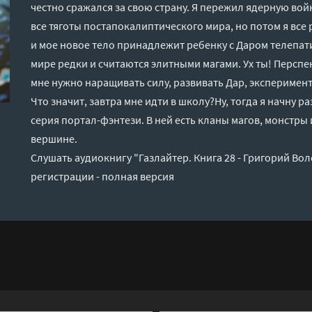
честно сражался за свою страну. Я пережил ядерную во
все тяготы постапокалиптического мира, но потом я все 
и мое новое тело принадлежит ребенку с Даром телепати
мире редки и считаются элитными магами. Ух ты! Перспе
мне нужно наращивать силу, развивать Дар, экспериме
Что значит, завтра мне идти в школу?Ну, тогда я начну ра
серия портал-фэнтези. В ней есть кланы магов, монстры
вершине.
Слушать аудиокнигу "Газлайтер. Книга 28 - Григорий Во
регистрации - полная версия