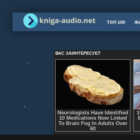
ТОП 100
Ж