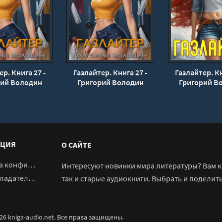
р. Книга 27 -
Газлайтер. Книга 27 -
Газлайтер. Кн
рий Володин
Григорий Володин
Григорий В
ЦИЯ
О САЙТЕ
денциальности
Интересуют новинки мира литературы? Вам к 
адателям
так и старые аудиокниги. Выбрать и поделит
026 kniga-audio.net. Все права защищены.