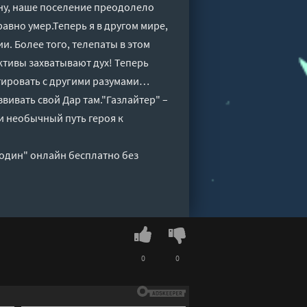
йну, наше поселение преодолело
равно умер.Теперь я в другом мире,
и. Более того, телепаты в этом
ктивы захватывают дух! Теперь
нтировать с другими разумами…
звивать свой Дар там."Газлайтер" –
 и необычный путь героя к
лодин" онлайн бесплатно без
0
0