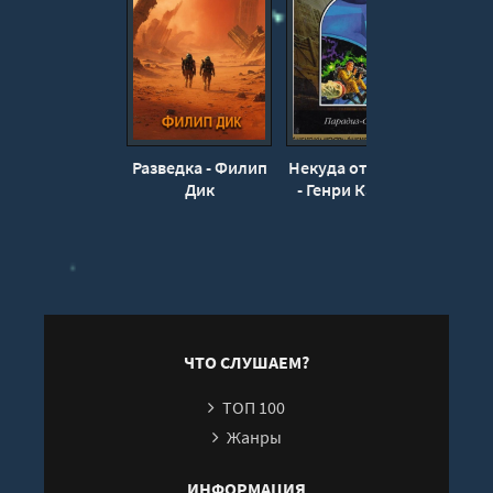
Разведка - Филип
Некуда отступать
Тихая
Дик
- Генри Каттнер
ЧТО СЛУШАЕМ?
ТОП 100
Жанры
ИНФОРМАЦИЯ