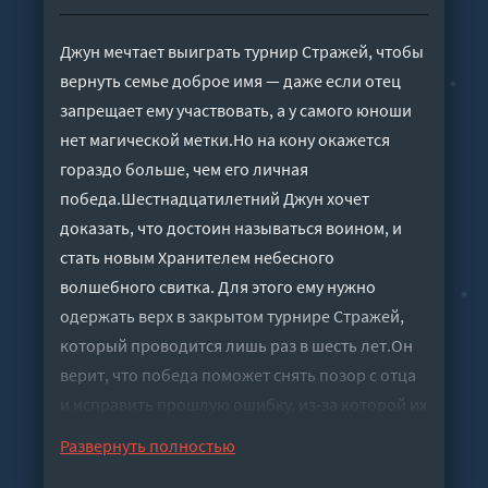
Джун мечтает выиграть турнир Стражей, чтобы
вернуть семье доброе имя — даже если отец
запрещает ему участвовать, а у самого юноши
нет магической метки.Но на кону окажется
гораздо больше, чем его личная
победа.Шестнадцатилетний Джун хочет
доказать, что достоин называться воином, и
стать новым Хранителем небесного
волшебного свитка. Для этого ему нужно
одержать верх в закрытом турнире Стражей,
который проводится лишь раз в шесть лет.Он
верит, что победа поможет снять позор с отца
и исправить прошлую ошибку, из‑за которой их
изгнали из родного дома, разлучив с матерью и
Развернуть полностью
братом-близнецом. Однако отец непреклонен: