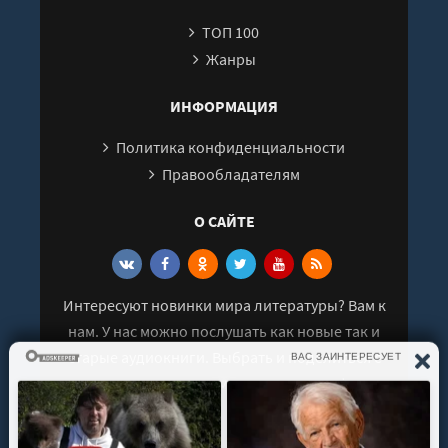
26
ТОП 100
27
Жанры
28
29
ИНФОРМАЦИЯ
30
Политика конфиденциальности
31
Правообладателям
32
О САЙТЕ
33
34
35
Интересуют новинки мира литературы? Вам к
36
нам. У нас можно послушать как новые так и
37
старые аудиокниги. Выбрать и поделиться с
38
друзьями лучшими аудиокнигами!
39
40