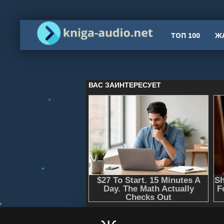
ТОП 100
Ж