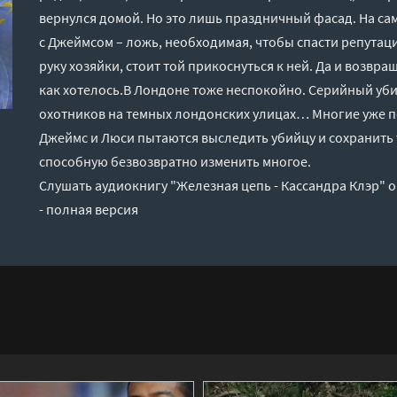
вернулся домой. Но это лишь праздничный фасад. На са
с Джеймсом – ложь, необходимая, чтобы спасти репутац
руку хозяйки, стоит той прикоснуться к ней. Да и возвра
как хотелось.В Лондоне тоже неспокойно. Серийный уб
охотников на темных лондонских улицах… Многие уже по
Джеймс и Люси пытаются выследить убийцу и сохранить 
способную безвозвратно изменить многое.
Слушать аудиокнигу "Железная цепь - Кассандра Клэр" 
- полная версия