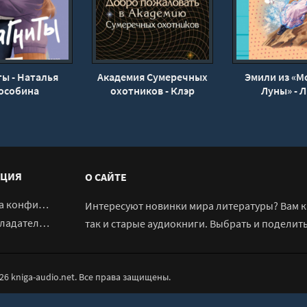
ы - Наталья
Академия Сумеречных
Эмили из «
особина
охотников - Клэр
Луны» - 
Кассандра, Риз Сара,
Монтгом
Джонсон Морин,
Вассерман Робин
орок зла_01
ЦИЯ
О САЙТЕ
денциальности
Интересуют новинки мира литературы? Вам к 
адателям
так и старые аудиокниги. Выбрать и поделит
026 kniga-audio.net. Все права защищены.