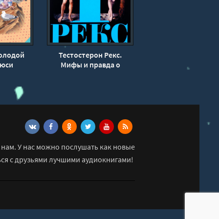
Молодой
Тестостерон Рекс.
Люси
Мифы и правда о
ери
гендерном сознании -
Корделия Файн
нам. У нас можно послушать как новые
ься с друзьями лучшими аудиокнигами!