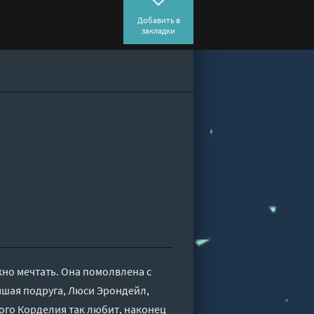
Добавить в
закладки
ожно мечтать. Она помолвлена с
чшая подруга, Люси Эрондейл,
орого Корделия так любит, наконец