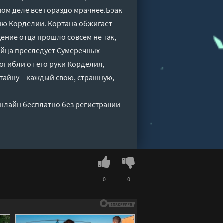
мом деле все гораздо мрачнее.Брак
ию Корделии. Кортана обжигает
щение отца прошло совсем не так,
ийца преследует Сумеречных
гибли от его руки Корделия,
тайну – каждый свою, страшную,
онлайн бесплатно без регистрации
0
0