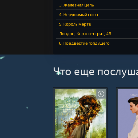
3. Железная цепь
4. Нерушимый союз
5. Король мертв
Лондон, Керзон-стрит, 48
6. Предвестие грядущего
Грейс, 1896
7. Ступай легко
Что еще послуш
Лондон, Финч-лейн
8. Низвести огонь
9. Тяжелый гнет
Лондон, Шу-лейн
10. Проклятая земля_01
Грейс, 1897
11. Кроны и фунты_01