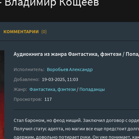
- Владимир Кощеев
КОММЕНТАРИИ
(0)
Аудиокнига из жанра
Фантастика, фэнтези
/
Попа
Исполнитель:
Воробьев Александр
Добавлено:
19-03-2025, 11:03
Жанр:
Фантастика, фэнтези
/
Попаданцы
Просмотров:
117
Стал бароном, но феод нищий. Заключил договор с орден
Получил статус адепта, но магии все еще предстоит долг
одержим, довольно потирает руки. Он уже понимает, как