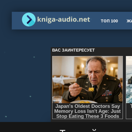
ТОП 100
Ж