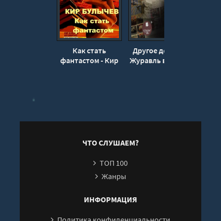
Как стать
Другое детство.
За
фантастом - Кир
Журавль в руках -
ск
Булычев, Игорь
Кир Булычев
Можейко
ЧТО СЛУШАЕМ?
ТОП 100
Жанры
ИНФОРМАЦИЯ
Политика конфиденциальности