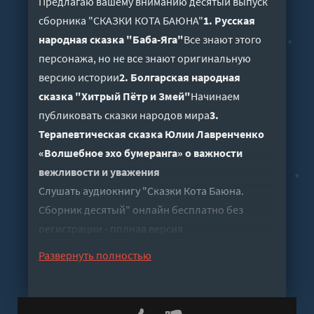
Предлагаю вашему вниманию десятый выпуск
сборника "СКАЗКИ КОТА БАЮНА"
1. Русская
народная сказка "Баба-Яга"
Все знают этого
персонажа, но не все знают оригинальную
версию истории
2. Болгарская народная
сказка "Хитрый Пётр и Змей"
Начинаем
публиковать сказки народов мира
3.
Терапевтическая сказка Юлии Лавренченко
«Волшебное эхо бумеранга» о важности
вежливости и уважения
Слушать аудиокнигу "Сказки Кота Баюна.
Сборник десятый" онлайн бесплатно без
регистрации - полная версия
Развернуть полностью