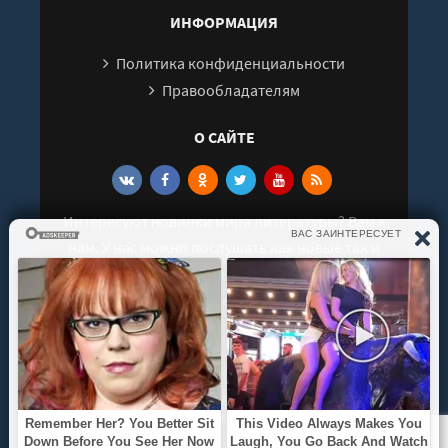
ИНФОРМАЦИЯ
kjara-sem-prjakh-kniga-2-23-kjara-sem-prjakh-kniga-vto
kjara-sem-prjakh-kniga-2-24-kjara-sem-prjakh-kniga-vto
Политика конфиденциальности
Правообладателям
kjara-sem-prjakh-kniga-2-25-kjara-sem-prjakh-kniga-vto
О САЙТЕ
kjara-sem-prjakh-kniga-2-26-kjara-sem-prjakh-kniga-vto
kjara-sem-prjakh-kniga-2-27-kjara-sem-prjakh-kniga-vto
kjara-sem-prjakh-kniga-2-28-kjara-sem-prjakh-kniga-vto
Интересуют новинки мира литературы? Вам к
нам. У нас можно послушать как новые так и
kjara-sem-prjakh-kniga-2-29-kjara-sem-prjakh-kniga-vto
старые аудиокниги. Выбрать и поделиться с
друзьями лучшими аудиокнигами!
© 2021 - 2026 kniga-audio.net. Все права
защищены.