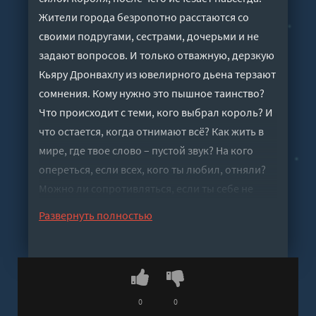
Жители города безропотно расстаются со
своими подругами, сестрами, дочерьми и не
задают вопросов. И только отважную, дерзкую
Кьяру Дронвахлу из ювелирного дьена терзают
сомнения. Кому нужно это пышное таинство?
Что происходит с теми, кого выбрал король? И
что остается, когда отнимают всё? Как жить в
мире, где твое слово – пустой звук? На кого
опереться, если всех, кого ты любил, отняли?
Можно ли сопротивляться, если ты себе не
принадлежишь? Кьяре предстоит узнать
Развернуть полностью
страшный секрет всеобщего благоденствия,
найти невозможных союзников и совершить
нечто ужасное. Ей придется стать силой, но
чьей? Новая история Тамары Михеевой из
цикла «Семь прях» (первая книга – «Мия»)
0
0