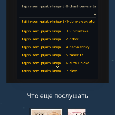
tajjrin-sem-prjakh-kniga-3-0-chast-pervaja-tajjrin-tancu
tajjrin-sem-prjakh-kniga-3-1-dom-s-sekretom
tajjrin-sem-prjakh-kniga-3-3-v-biblioteke
tajjrin-sem-prjakh-kniga-3-2-otbor
tajjrin-sem-prjakh-kniga-3-4-risovalshhicy
tajjrin-sem-prjakh-kniga-3-5-tanec-lit
tajjrin-sem-prjakh-kniga-3-6-auta-i-bjoke
tajjrin-sem-prjakh-kniga-3-7-slova
tajjrin-sem-prjakh-kniga-3-8-skazka-o-dvufe
tajjrin-sem-prjakh-kniga-3-9-chelisa-doch-kaesana-knizh
Что еще послушать
tajjrin-sem-prjakh-kniga-3-11-den-rozhdenija-auty
tajjrin-sem-prjakh-kniga-3-10-gromkie-chtenija