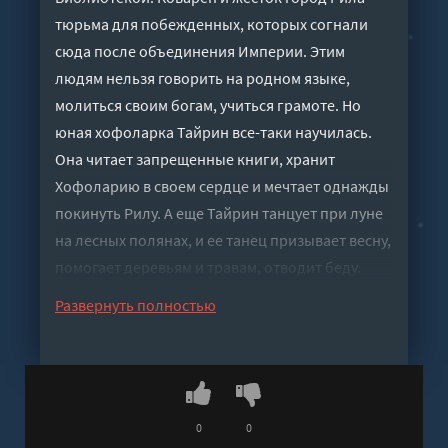
тюрьма для побежденных, которых согнали
сюда после объединения Империи. Этим
людям нельзя говорить на родном языке,
молиться своим богам, учиться грамоте. Но
юная хофоларка Тайрин все-таки научилась.
Она читает запрещенные книги, хранит
Хофоларию в своем сердце и мечтает однажды
покинуть Рилу. А еще Тайрин танцует при луне
на лесных полянах, и ее танец призывает весну,
помогает деревьям и травам, отводит беду.
Ведьма Тайрин знает: мир огромен, но ты – его
Развернуть полностью
часть; танцуй, чтобы узнать тайны вселенной,
наполниться ими и поделиться. Танцуй!
Повесть «Тайрин» продолжает цикл «Семь
прях» – увлекательное фэнтези Тамары
Михеевой, автора множества произведений
0
0