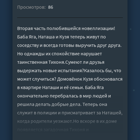
Просмотров:
86
Вторая часть полюбившейся новеллизации!
Баба Яга, Наташа и Кузя теперь живут по
соседству и всегда готовы выручить друг друга.
Но однажды их спокойствие нарушает
таинственная Тихоня.Сумеют ли друзья
выдержать новые испытания?Казалось бы, что
может случиться? Домовёнок Кузя обосновался
в квартире Наташи и её семьи. Баба Яга
окончательно перебралась в мир людей и
решила делать добрые дела. Теперь она
служит в полиции и присматривает за Наташей,
когда родители уезжают.Но вскоре в их доме
появляется загадочная Тихоня и
переворачивает привычную жизнь. Друзей