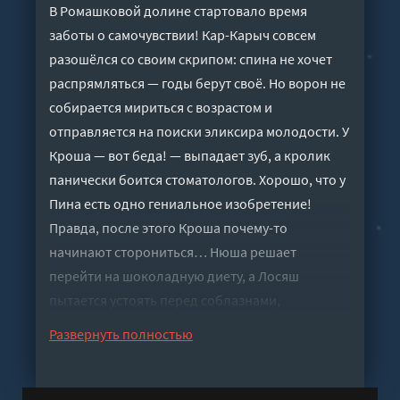
В Ромашковой долине стартовало время
заботы о самочувствии! Кар-Карыч совсем
разошёлся со своим скрипом: спина не хочет
распрямляться — годы берут своё. Но ворон не
собирается мириться с возрастом и
отправляется на поиски эликсира молодости. У
Кроша — вот беда! — выпадает зуб, а кролик
панически боится стоматологов. Хорошо, что у
Пина есть одно гениальное изобретение!
Правда, после этого Кроша почему-то
начинают сторониться… Нюша решает
перейти на шоколадную диету, а Лосяш
пытается устоять перед соблазнами,
знакомыми любому настоящему учёному. А ещё
Развернуть полностью
в сборнике вас ждут полезные рекомендации,
бодрящие упражнения и даже рецепт
идеального отдыха от Совуньи. Включайте