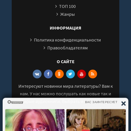
ТОП 100
27
Жанры
28
29
ИНФОРМАЦИЯ
30
Политика конфиденциальности
31
Правообладателям
32
О САЙТЕ
33
34
35
Интересуют новинки мира литературы? Вам к
36
нам. У нас можно послушать как новые так и
37
старые аудиокниги. Выбрать и поделиться с
38
друзьями лучшими аудиокнигами!
39
40