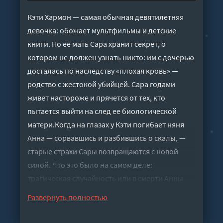
Кэти Хармон — самая обычная девятилетняя
девочка: обожает мультфильмы и детские
книги. Но ее мать Сара хранит секрет, о
котором не должен узнать никто: им с дочерью
досталась по наследству «плохая кровь» —
родство с жестокой убийцей. Сара годами
живет настороже и прячется от тех, кто
пытается выйти на след ее биологической
матери.Когда на глазах у Кэти погибает няня
Анна — сорвавшись и разбившись о скалы, —
старые страхи Сары возвращаются с новой
силой. Что это было на самом деле:
трагическая случайность или в смерти Анны
есть вина Кэти? Удастся ли Саре и дальше
Развернуть полностью
защищать дочь и свою тайну от охотников за
громкими историями, или их настигнет