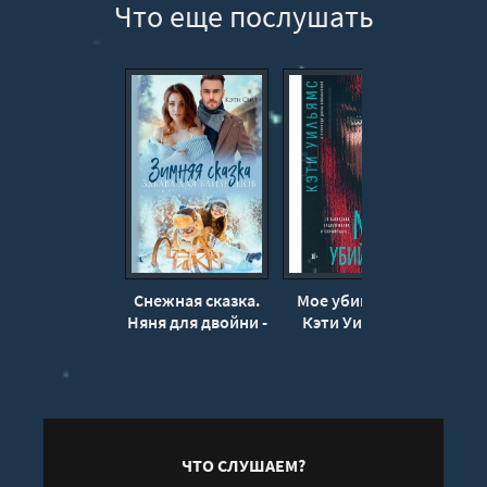
Что еще послушать
12
13
14
15
16
17
18
19
20
Снежная сказка.
Мое убийство -
Весен
21
Няня для двойни -
Кэти Уильямс
Кэ
Кэти Свит
22
23
24
25
ЧТО СЛУШАЕМ?
26