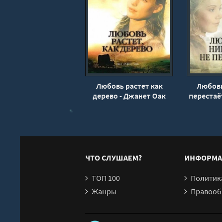
17
18
19
20
21
22
Любовь растет как
Любовь
23
дерево - Джанет Оак
перестаё
24
25
26
27
ЧТО СЛУШАЕМ?
ИНФОРМА
28
ТОП 100
Политика конфи
29
Жанры
Правообл
30
31