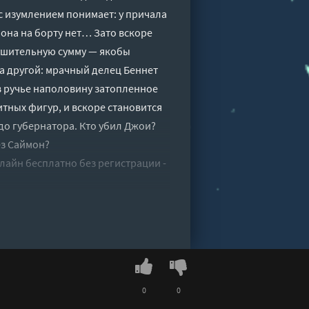
с изумлением понимает: у причала
она на борту нет… Зато вскоре
ушительную сумму — якобы
 другой: мрачный делец Беннет
 в ручье наполовину затопленное
тных фигур, и вскоре становится
 до губернатора. Кто убил Джои?
ез Саймон?
лайн бесплатно без регистрации -
0
0