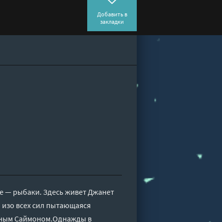
Добавить в
закладки
се — рыбаки. Здесь живет Джанет
 изо всех сил пытающаяся
утным Саймоном.Однажды в