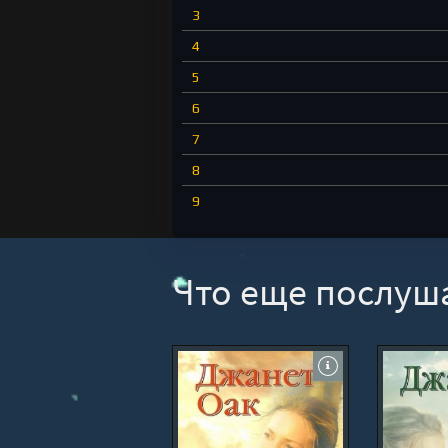
3
4
5
6
7
8
9
10
11
Что еще послуш
12
13
14
15
16