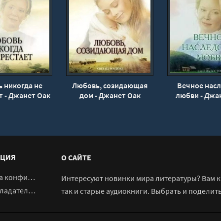
 никогда не
Любовь, созидающая
Вечное насл
т - Джанет Оак
дом - Джанет Оак
любви - Джа
ЦИЯ
О САЙТЕ
денциальности
Интересуют новинки мира литературы? Вам к 
адателям
так и старые аудиокниги. Выбрать и поделит