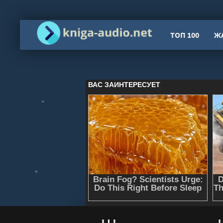
ТОП 100
Ж