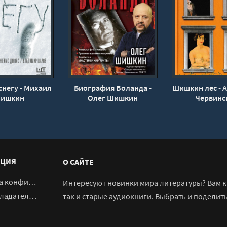
снегу - Михаил
Биография Воланда -
Шишкин лес - 
ишкин
Олег Шишкин
Червинс
ЦИЯ
О САЙТЕ
денциальности
Интересуют новинки мира литературы? Вам к 
адателям
так и старые аудиокниги. Выбрать и поделит