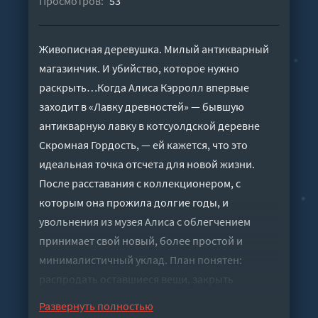
Просмотров:
53
Живописная деревушка. Милый антикварный
магазинчик. И убийство, которое нужно
раскрыть…Когда Алиса Кэрролл впервые
заходит в «Лавку древностей» — бывшую
антикварную лавку в котсуолдской деревне
Скромная Гордость, — ей кажется, что это
идеальная точка отсчета для новой жизни.
После расставания с коллекционером, с
которым она прожила долгие годы, и
увольнения из музея Алиса с облегчением
принимает свой новый, более простой и
минималистичный уклад. План понятен:
распродать оставшиеся вещи, закрыть
прошлое и обжиться на новом месте.Но у
Развернуть полностью
жителей Скромной Гордости свои планы: они