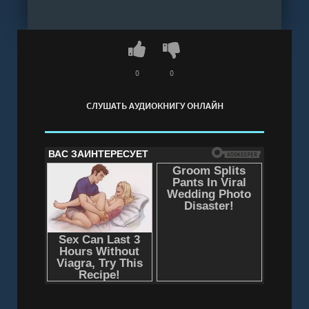
не собираются так просто прощаться с
любимым магазином. А когда на заднем дворе у
соседки находят тело, Алиса понимает: за
приветливой сельской идиллией скрывается
0
0
куда больше секретов — и у деревни, и у тех,
СЛУШАТЬ АУДИОКНИГУ ОНЛАЙН
кто в ней
живет.__________________________________________
образец уютного детектива!» — автор
бестселлеров КЭТИ ФФОРДЕ «Теплая,
захватывающая книга, которую и правда
читаешь взахлеб — настоящее уютное чтение!»
— автор бестселлеров Т.А. УИЛЬЯМС «Тепло и
уютно» — автор бестселлеров МИШЕЛЬ САЛТЕР
Слушать аудиокнигу "Убийство в антикварной
лавке - Янг Дебби" онлайн бесплатно без
регистрации - полная версия