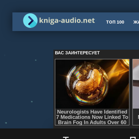
ТОП 100
Ж