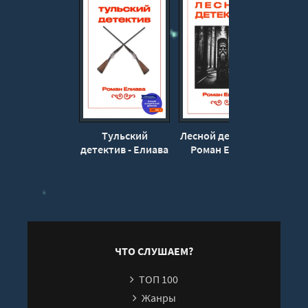
15
16
Тульский
Лесной детектив -
Уб
детектив - Елиава
Роман Елиава
Пе
Роман
пар
ЧТО СЛУШАЕМ?
ТОП 100
Жанры