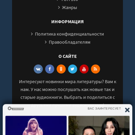
Жанры
028
029
ИНФОРМАЦИЯ
030
Политика конфиденциальности
031
Правообладателям
032
033
О САЙТЕ
034
035
Интересуют новинки мира литературы? Вам к
036
нам. У нас можно послушать как новые так и
037
старые аудиокниги. Выбрать и поделиться с
038
друзьями лучшими аудиокнигами!
039
040
041
© 2021 - 2026 kniga-audio.net. Все права