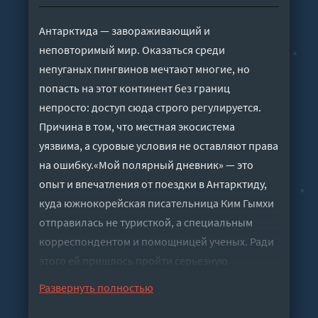
Антарктида — завораживающий и
неповторимый мир. Оказаться среди
непуганых пингвинов мечтают многие, но
попасть на этот континент без границ
непросто: доступ сюда строго регулируется.
Причина в том, что местная экосистема
уязвима, а суровые условия не оставляют права
на ошибку.«Мой полярный дневник» — это
опыт и впечатления от поездки в Антарктиду,
куда южнокорейская писательница Ким Гымхи
отправилась не туристкой, а специальным
корреспондентом и помощницей ученых. Ради
этого ей пришлось пройти серьезную
подготовку. Рассказ о днях на станции имени
Развернуть полностью
короля Седжона пронизан уважением и