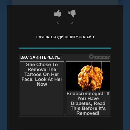
трепетом перед величественной природой
Антарктиды, почти не тронутой
цивилизацией.Ким Гымхи хорошо известна в
Южной Корее своими проникновенными
0
0
рассказами, тонко передающими переживания
СЛУШАТЬ АУДИОКНИГУ ОНЛАЙН
и тревоги современного человека. В
литературу она пришла в 2009 году и быстро
получила признание, выпустив с тех пор
множество рассказов и эссе.«Мой полярный
дневник» — не только хроника встреч с
людьми, поморниками и пингвинами. Это
яркий пример «исцеляющей прозы», где
источником внутренней опоры становится
загадочная и строгая земля, обладающая
редкой притягательностью.
Слушать аудиокнигу "Мой полярный дневник -
Ким Гымхи" онлайн бесплатно без регистрации