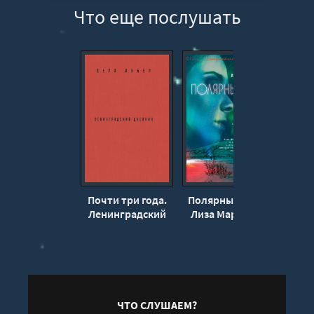
Что еще послушать
Почти три года.
Полярный круг -
Ленинградский
Лиза Марклунд
обол
дневник - Вера
Сёре
Инбер
ЧТО СЛУШАЕМ?