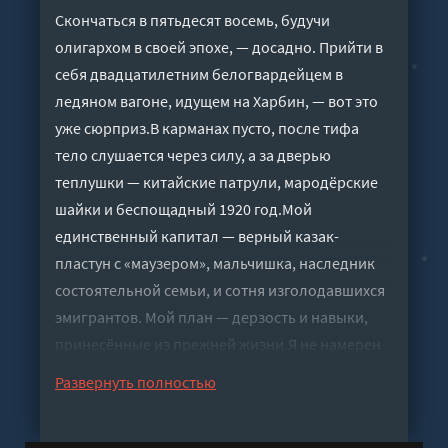
Скончаться в пятьдесят восемь, будучи
олигархом в своей эпохе, — досадно. Прийти в
себя двадцатилетним белогвардейцем в
ледяном вагоне, идущем на Харбин, — вот это
уже сюрприз.В карманах пусто, после тифа
тело слушается через силу, а за дверью
теплушки — китайские патрули, мародёрские
шайки и беспощадный 1920 год.Мой
единственный капитал — верный казак-
пластун с «маузером», мальчишка, наследник
состоятельной семьи, и сотня изголодавшихся
эмигрантов. Мой план — дерзость и навыки,
принесённые из прежней жизни.Я не намерен
вытаскивать из руин павшую Империю. Я
Развернуть полностью
создам собственную.
Слушать аудиокнигу "Маньчжурский гамбит 3 -