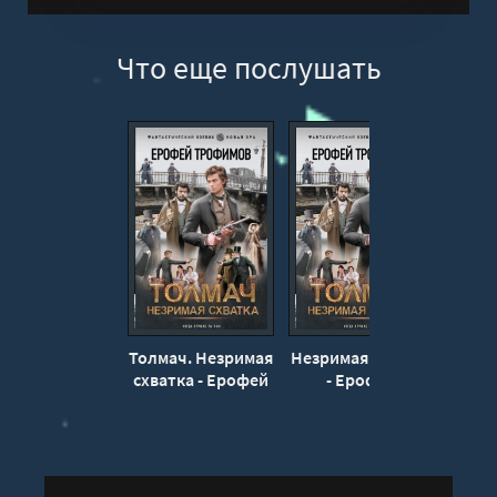
Что еще послушать
Толмач. Незримая
Незримая схватка
схватка - Ерофей
- Ерофей
Н
Трофимов
Трофимов
кров
Т