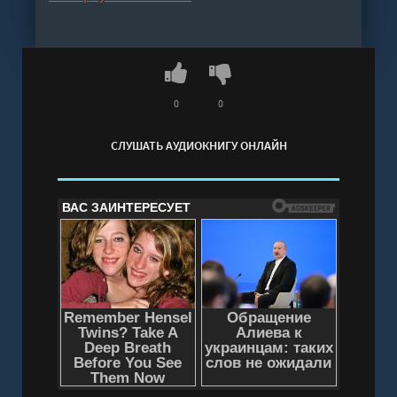
богаче и влиятельнее.
Слушать аудиокнигу "Толмач. Незримая
схватка. Серия 2 - Трофимов Ерофей" онлайн
бесплатно без регистрации - полная версия
0
0
СЛУШАТЬ АУДИОКНИГУ ОНЛАЙН