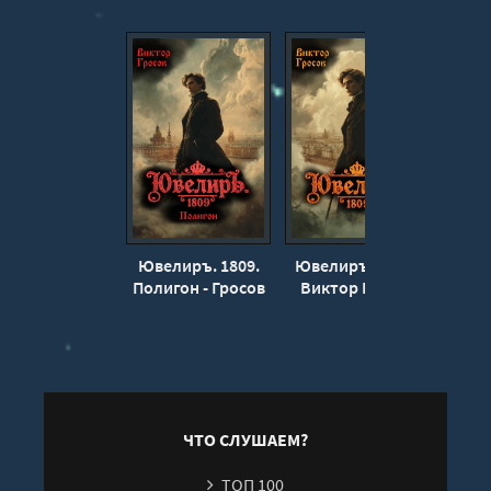
Ювелиръ. 1809.
Ювелиръ. 1809 -
Ювел
Полигон - Гросов
Виктор Гросов
Сал
Виктор
Вик
ЧТО СЛУШАЕМ?
ТОП 100