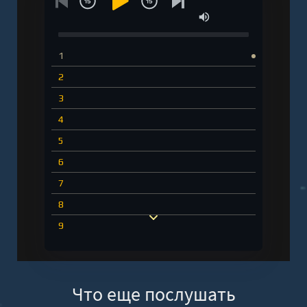
1
2
3
4
5
6
7
8
9
10
Что еще послушать