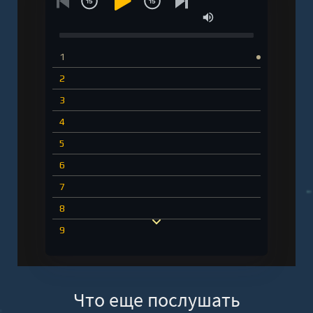
1
2
3
4
5
6
7
8
9
10
Что еще послушать