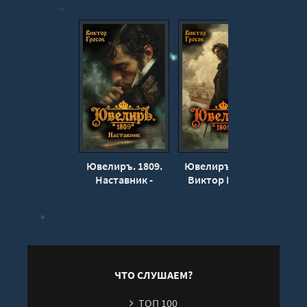
Ювелиръ. 1809.
Ювелиръ. 1809 -
Ювел
Наставник -
Виктор Гросов
Сал
Гросов Виктор
Вик
ЧТО СЛУШАЕМ?
ТОП 100