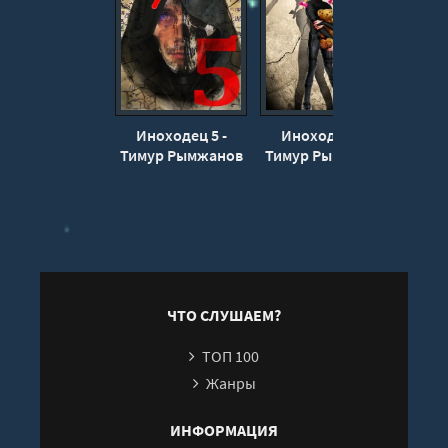
017
018
019
020
Иноходец 5 -
Иноходец 4 -
Ин
Тимур Рымжанов
Тимур Рымжанов
Тиму
ЧТО СЛУШАЕМ?
ТОП 100
Жанры
ИНФОРМАЦИЯ