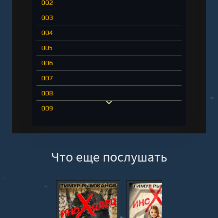
002
003
004
005
006
007
008
009
010
011
Что еще послушать
012
013
014
015
016