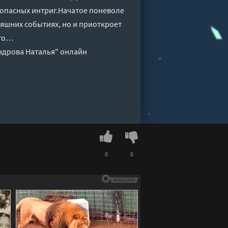
 опасных интриг.Начатое поневоле
няшних событиях, но и приоткроет
ого…
андрова Наталья" онлайн
0
0