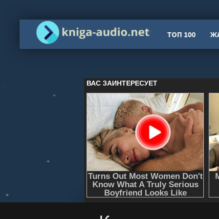
ТОП 100
Ж