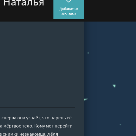
а Наталья
Добавить в
закладки
сперва она узнаёт, что парень её
а мёртвое тело. Кому мог перейти
е снимки незнакомца, Лёля