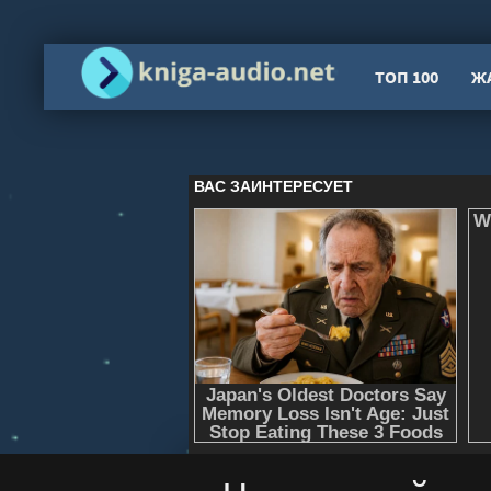
ТОП 100
Ж