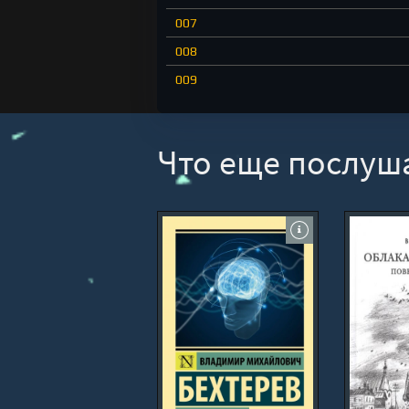
007
008
009
010
011
Что еще послуш
012
013
014
015
016
017
018
019
020