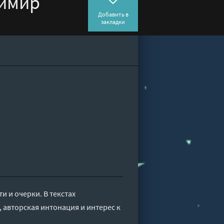
димир
Добавить в
закладки
 и очерки. В текстах
 авторская интонация и интерес к