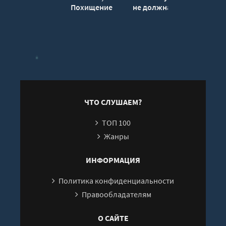
Похищение
не должна - Маша
Ма
Голландца - Маша
Трауб
Трауб
ЧТО СЛУШАЕМ?
ТОП 100
Жанры
ИНФОРМАЦИЯ
Политика конфиденциальности
Правообладателям
О САЙТЕ