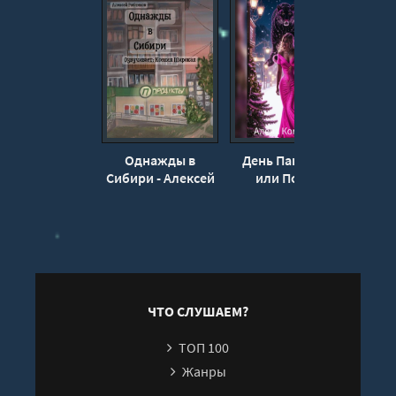
Однажды в
День Пантеры,
Н
Сибири - Алексей
или Почти
п
Рябчиков
новогоднее
Алекс
ограбление -
Алёна Комарова
ЧТО СЛУШАЕМ?
ТОП 100
Жанры