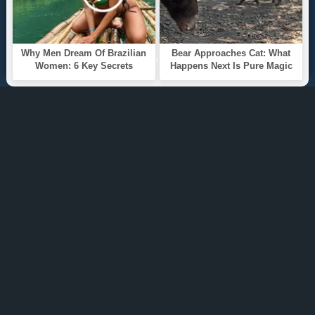
ТОП 100
Жанры
ИНФОРМАЦИЯ
Политика конфиденциальности
Правообладателям
О САЙТЕ
Интересуют новинки мира литературы? Вам к
нам. У нас можно послушать как новые так и
старые аудиокниги. Выбрать и поделиться с
друзьями лучшими аудиокнигами!