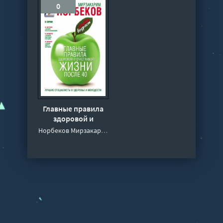
0
Главные правила
здоровой и
счастливой жизни
Норбеков Мирзакарим
после 40 -
Мирзакарим
Норбеков