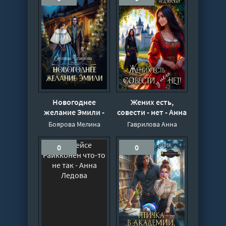
Новогоднее
Жених есть,
желание Эмили -
совести - нет - Анна
Мелина Боярова
Гаврилова, Яся
Боярова Мелина
Гаврилова Анна
Недотрога
0
0