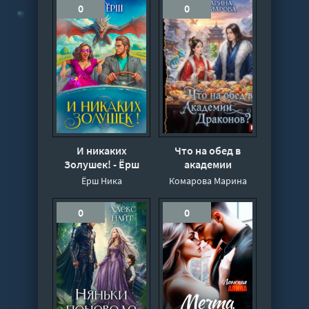
0
0
И никаких
Что на обед в
Золушек! - Ёрш
академии
Ника
драконов? -
Ёрш Ника
Комарова Марина
Марина Комарова
0
0