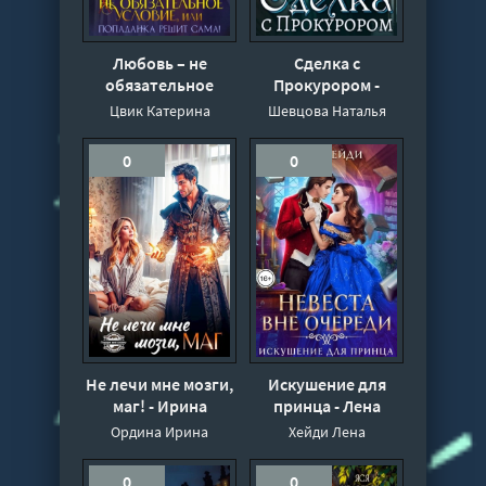
Любовь – не
Сделка с
обязательное
Прокурором -
условие, или
Наталья Шевцова
Цвик Катерина
Шевцова Наталья
Попаданка решит
сама! - Катерина
0
0
Цвик
Не лечи мне мозги,
Искушение для
маг! - Ирина
принца - Лена
Ордина
Хейди
Ордина Ирина
Хейди Лена
0
0