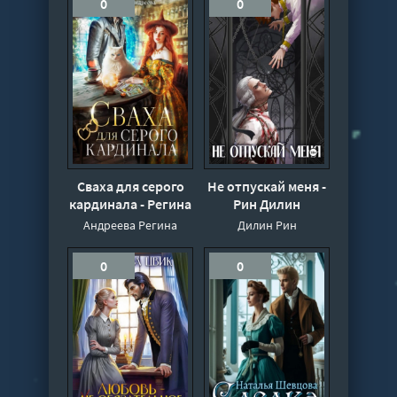
0
0
Сваха для серого
Не отпускай меня -
кардинала - Регина
Рин Дилин
Андреева
Андреева Регина
Дилин Рин
0
0