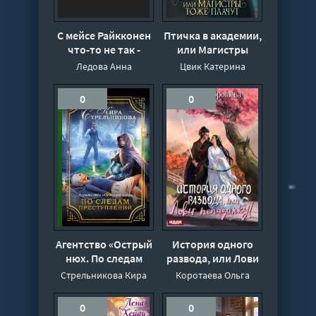
С мейсе Райкконен
Птичка в академии,
что-то не так -
или Магистры
Анна Ледова
тоже плачут. Книга
Ледова Анна
Цвик Катерина
1 - Катерина Цвик
0
0
Агентство «Острый
История одного
нюх. По следам
развода, или Лови
преступлений -
попаданку! - Ольга
Стрельникова Кира
Коротаева Ольга
Кира Стрельникова
Коротаева
0
0