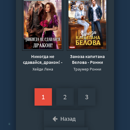
Никогда не
Заноза капитана
сдавайся, дракон! -
Белова - Ронни
Лена Хейди
Траумер
Хейди Лена
Траумер Ронни
1
2
3
Назад