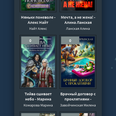
Няньки поневоле -
Мечта, а не жена! -
Алекс Найт
Алина Ланская
Найт Алекс
Ланская Алина
0
0
Тийва сшивает
Брачный договор с
небо - Марина
проклятиями -
Комарова
Милена
Комарова Марина
Завойчинская Милена
Завойчинская