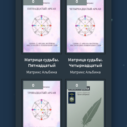
0
0
Матрица судьбы.
Матрица судьбы.
Пятнадцатый
Четырнадцатый
аркан - Альбина
аркан - Альбина
Матрикс Альбина
Матрикс Альбина
Матрикс
Матрикс
0
0