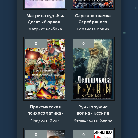
Матрица судьбы.
Служанка замка
Десятый аркан -
Серебряного
Альбина Матрикс
Дракона - Ирина
Матрикс Альбина
Романова Ирина
Романова
0
0
Практическая
Руны оружие
психосоматика -
воина - Ксения
Юрий Чикуров
Меньшикова
Чикуров Юрий
Меньшикова Ксения
0
0