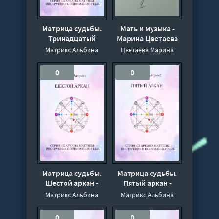
Матрица судьбы.
Мать и музыка -
Тринадцатый
Марина Цветаева
аркан - Альбина
Матрикс Альбина
Цветаева Марина
Матрикс
0
0
Матрица судьбы.
Матрица судьбы.
Шестой аркан -
Пятый аркан -
Альбина Матрикс
Альбина Матрикс
Матрикс Альбина
Матрикс Альбина
0
0