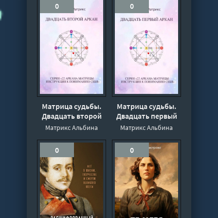
0
0
Матрица судьбы.
Матрица судьбы.
Двадцать второй
Двадцать первый
аркан - Альбина
аркан - Альбина
Матрикс Альбина
Матрикс Альбина
Матрикс
Матрикс
0
0