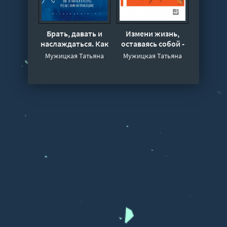
Брать, давать и
Измени жизнь,
наслаждаться. Как
оставаясь собой -
оставаться в
Татьяна Мужицкая,
Мужицкая Татьяна
Мужицкая Татьяна
ресурсе, что бы с
Ирина Белашева
вами ни
происходило -
Татьяна Мужицкая