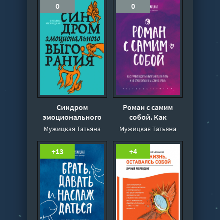
0
0
Синдром
Роман с самим
эмоционального
собой. Как
выгорания -
уравновесить
Мужицкая Татьяна
Мужицкая Татьяна
Татьяна Мужицкая
внутренние ян и
инь и не
+13
+4
отвлекаться на
всякую хрень -
Татьяна Мужицкая