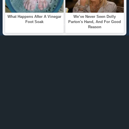
ТОП 100
Жанры
ИНФОРМАЦИЯ
Политика конфиденциальности
Правообладателям
О САЙТЕ
Интересуют новинки мира литературы? Вам к
нам. У нас можно послушать как новые так и
старые аудиокниги. Выбрать и поделиться с
друзьями лучшими аудиокнигами!