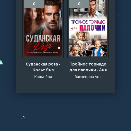
0
0
Суданская роза -
Тройное торнадо
Кольт Яна
для папочки - Аня
Васнецова
Кольт Яна
Васнецова Аня