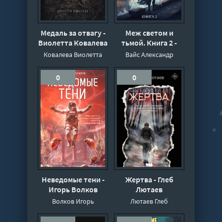
Медаль за отвагу -
Меж светом и
Виолетта Ковалева
тьмой. Книга 2 -
Александр Вайс
Ковалева Виолетта
Вайс Александр
0
0
Неведомые тени -
Жертва - Глеб
Игорь Волков
Лютаев
Волков Игорь
Лютаев Глеб