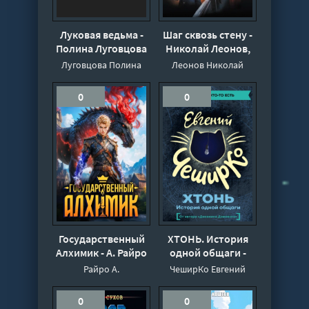
Луковая ведьма -
Шаг сквозь стену -
Полина Луговцова
Николай Леонов,
Алексей Макеев
Луговцова Полина
Леонов Николай
0
0
Государственный
ХТОНЬ. История
Алхимик - А. Райро
одной общаги -
Евгений ЧеширКо
Райро А.
ЧеширКо Евгений
0
0