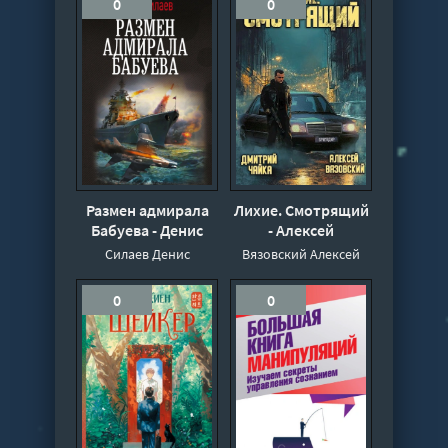
0
0
Размен адмирала
Лихие. Смотрящий
Бабуева - Денис
- Алексей
Силаев
Вязовский, Чайка
Силаев Денис
Вязовский Алексей
Дмитрий
0
0