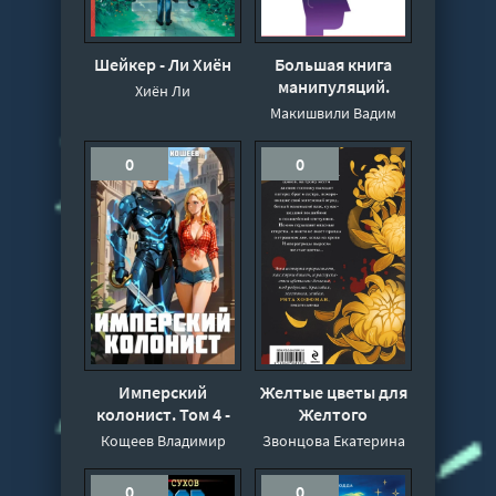
Шейкер - Ли Хиён
Большая книга
манипуляций.
Хиён Ли
Изучаем секреты
Макишвили Вадим
управления
сознанием - Вадим
0
0
Макишвили
Имперский
Желтые цветы для
колонист. Том 4 -
Желтого
Владимир Кощеев
Императора -
Кощеев Владимир
Звонцова Екатерина
Екатерина
Звонцова
0
0