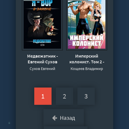
Медвежатник -
Имперский
Евгений Сухов
колонист. Том 2 -
Владимир Кощеев
Сухов Евгений
Кощеев Владимир
1
2
3
Назад