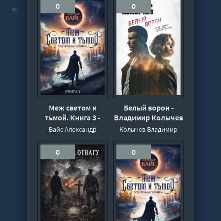
0
0
Меж светом и
Белый ворон -
тьмой. Книга 3 -
Владимир Колычев
Александр Вайс
Вайс Александр
Колычев Владимир
0
0