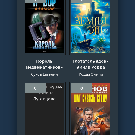
Король
Глотатель ядов -
медвежатников -
Эмили Родда
Евгений Сухов
Сухов Евгений
Родда Эмили
0
0