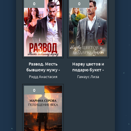
0
0
Развод. Месть
Нарву цветов и
бывшему мужу -
подарю букет -
Анастасия Ридд
Лиза Гамаус
Ридд Анастасия
Гамаус Лиза
0