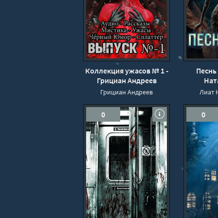
Коллекция ужасов № 1 -
Песнь 
Грициан Андреев
Нат
Грициан Андреев
Лиат 
0
0