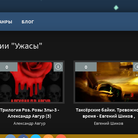
АНРЫ
БЛОГ
ии "Ужасы"
0
0
Трилогия Роз. Розы Злы-3 -
Таксёрские байки. Тревожн
Александр Авгур (3)
время - Евгений Шиков ,
Тревожная До
Александр Авгур
Евгений Шиков