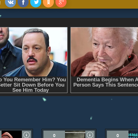
!
0
0