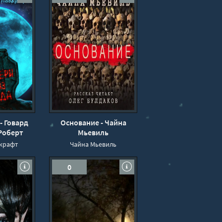
- Говард
Основание - Чайна
Роберт
Мьевиль
д
крафт
Чайна Мьевиль
0