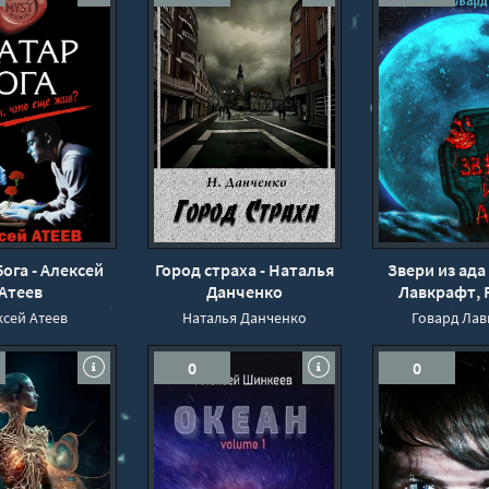
ога - Алексей
Город страха - Наталья
Звери из ада 
Атеев
Данченко
Лавкрафт, 
Говар
ксей Атеев
Наталья Данченко
Говард Лав
0
0