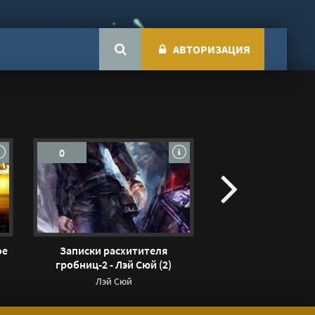
АВТОРИЗАЦИЯ
0
0
ое
Записки расхитителя
Они вернутся - Ан
гробниц-2 - Лэй Сюй (2)
Андрей Вдо
Лэй Сюй