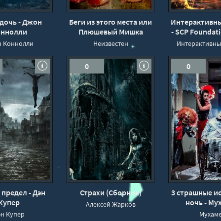
дочь - Джон
Беги из этого места или
Интерактивны
ннолли
Плюшевый Мишка
- SCP Foundat
1)
 Коннолли
Неизвестен
Интерактивны
0
0
предел - Дэн
Страхи (Сборник)
3 страшные и
Купер
ночь - Му
Алексей Жарков
эн Купер
Мухам