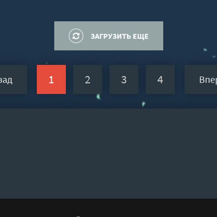
ЗАГРУЗИТЬ ЕЩЕ
1
2
3
4
зад
Впе