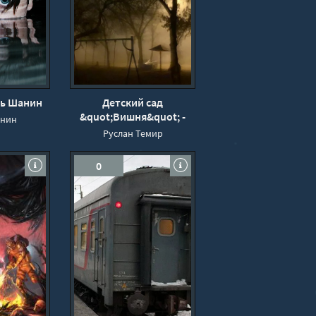
рь Шанин
Детский сад
&quot;Вишня&quot; -
анин
Руслан Темир
Руслан Темир
0