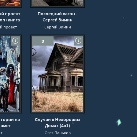
й проект
Последний вагон -
ion (книга
Сергей Зимин
й проект
Сергей Зимин
0
стории на
Случаи в Нехороших
хамет
Домах (4в1)
ет
Олег Паньков