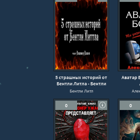
5 страшных историй от
Аватар Б
Бентли Литла - Бентли
Литл
Бентли Литл
Але
0
0