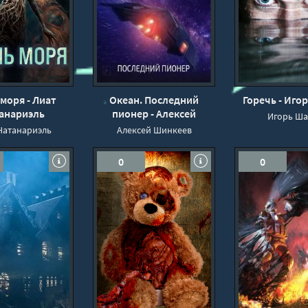
моря - Лиат
Океан. Последний
Горечь - Иго
анариэль
пионер - Алексей
Игорь Ш
Шинкеев (книга 1)
Натанариэль
Алексей Шинкеев
0
0