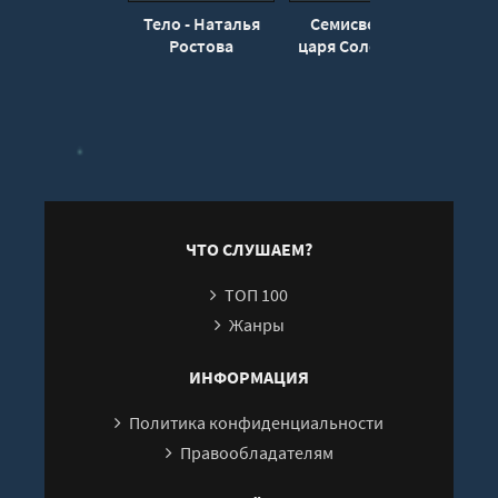
Тело - Наталья
Семисвечник
Соеди
Ростова
царя Соломона -
Юл
Наталья
Александрова
ЧТО СЛУШАЕМ?
ТОП 100
Жанры
ИНФОРМАЦИЯ
Политика конфиденциальности
Правообладателям