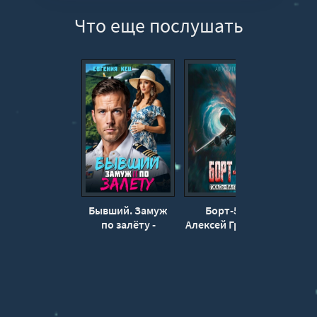
Что еще послушать
Бывший. Замуж
Борт-513 -
по залёту -
Алексей Грибанов
Ат
Евгения Кец
Евг