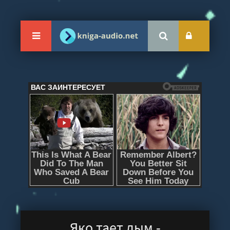
Яко тает дым -