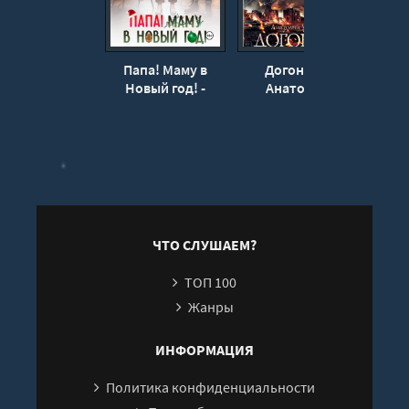
Папа! Маму в
Догоняй! -
Как п
Новый год! -
Анатолий
Максимова
Уманский
Алекс
Анастасия
ЧТО СЛУШАЕМ?
ТОП 100
Жанры
ИНФОРМАЦИЯ
Политика конфиденциальности