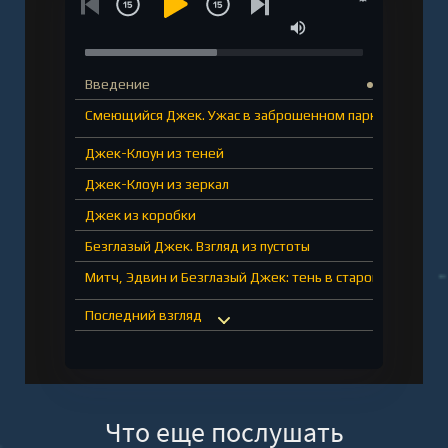
Введение
Смеющийся Джек. Ужас в заброшенном парке
Джек-Клоун из теней
Джек-Клоун из зеркал
Джек из коробки
Безглазый Джек. Взгляд из пустоты
Митч, Эдвин и Безглазый Джек: тень в старом доме
Последний взгляд
Маски Тим. Цена забвения
Тень за маской
Худи (Прокси). Когда запись обрывается
Что еще послушать
Роль "Худи"