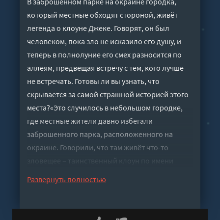
В заброшенном парке на окраине городка,
который местные обходят стороной, живёт
легенда о клоуне Джеке. Говорят, он был
человеком, пока зло не исказило его душу, и
теперь в полнолуние его смех разносится по
аллеям, предвещая встречу с тем, кого лучше
не встречать. Готовы ли вы узнать, что
скрывается за самой страшной историей этого
места?«Это случилось в небольшом городке,
где местные жители давно избегали
заброшенного парка, расположенного на
окраине. Говорили, что там живёт что-то
зловещее – таинственный клоун по имени
Джек. Легенда гласила, что Джек – необычный
Развернуть полностью
клоун. Он был когда-то человеком, но его душа
была искажена злом. Говорили, что он
появляется только ночью, когда луна полная, и