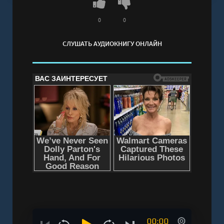
его смех эхом разносится по всему парку…»
Слушать аудиокнигу "Смеющийся Джек - Мия
0
0
Мама" онлайн бесплатно без регистрации -
СЛУШАТЬ АУДИОКНИГУ ОНЛАЙН
полная версия
00:00