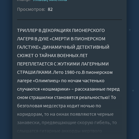
Просмотров:
82
ТРИЛЛЕР В ДЕКОРАЦИЯХ ПИОНЕРСКОГО
ЛАГЕРЯ В ДУХЕ «СМЕРТИ В ПИОНЕРСКОМ
ГАЛСТУКЕ».ДИНАМИЧНЫЙ ДЕТЕКТИВНЫЙ
СЮЖЕТ О ТАЙНАХ ВОЕННЫХ ЛЕТ
ПЕРЕПЛЕТАЕТСЯ С ЖУТКИМИ ЛАГЕРНЫМИ
СТРАШИЛКАМИ.Лето 1980-го.В пионерском
лагере «Олимпиец» по ночам частенько
случаются «кошмарики» – рассказанные перед
сном страшилки становятся реальностью! То
безголовая медсестра ходит ночью по
коридорам, то на окнах появляются черные
занавески, предвещающие скорую гибель, то
слышатся гитарные аккорды мертвого
цыганского табора…Но ужасы в стенах лагеря