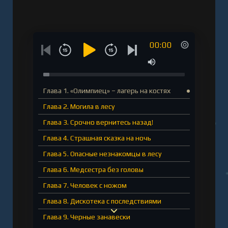
вынуждены преодолевать себя и свои страхи,
чтобы противостоять злу, когда в их жизнь
врывается жуткое прошлое и наступает на
00:00
пятки настоящему. Эта книга о дружбе,
мужестве и ответственности перед будущим». –
Эльвира Смелик и Екатерина Горбунова,
авторы бестселлера «Смерть в пионерском
Глава 1. «Олимпиец» – лагерь на костях
галстуке»
Глава 2. Могила в лесу
Слушать аудиокнигу "Пионеры не умирают -
Глава 3. Срочно вернитесь назад!
Елена Булганова, Ольга Кудрявцева" онлайн
Глава 4. Страшная сказка на ночь
бесплатно без регистрации - полная версия
Глава 5. Опасные незнакомцы в лесу
Глава 6. Медсестра без головы
Глава 7. Человек с ножом
Глава 8. Дискотека с последствиями
Глава 9. Черные занавески