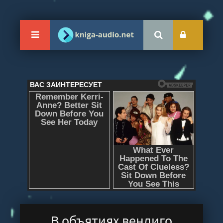
В объятиях вендиго