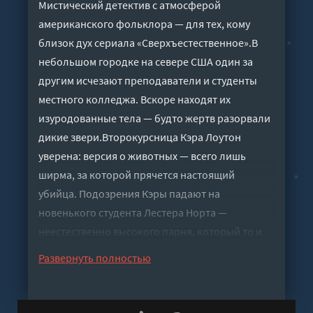
Мистический детектив с атмосферой
американского фольклора — для тех, кому
близок дух сериала «Сверхъестественное».В
небольшом городке на севере США один за
другим исчезают преподаватели и студенты
местного колледжа. Вскоре находят их
изуродованные тела — будто жертв разорвали
дикие звери.Второкурсница Кэра Лоутон
уверена: версия о животных — всего лишь
ширма, за которой прячется настоящий
убийца. Подозрения Кэры падают на
новенького студента Лестера Норта —
неестественно высокого парня, который то и
дело пропадает и слишком часто оказывается
Развернуть полностью
рядом с местами преступлений. Но Лестер
настаивает: дело не в человеке — в колледже
объявился вендиго, людоед из индейских