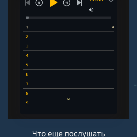
регистрации - полная версия
1
2
3
4
5
6
7
8
9
10
11
Что еще послушать
12